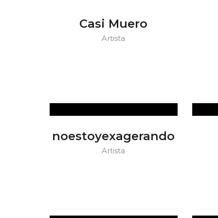
Casi Muero
Artista
noestoyexagerando
Artista