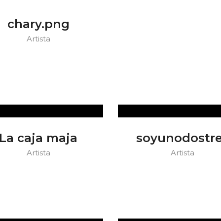
chary.png
Artista
La caja maja
soyunodostr
Artista
Artista