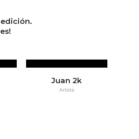
edición.
es!
Juan 2k
Artista