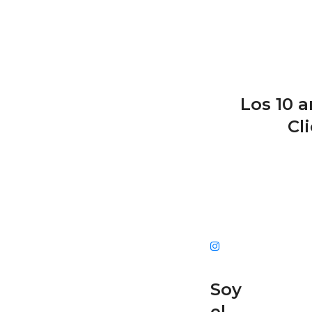
Los 10 
Cl
Soy
el