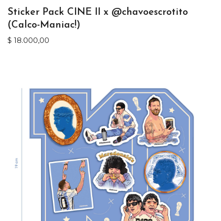
Sticker Pack CINE II x @chavoescrotito
(Calco-Maniac!)
$
18.000,00